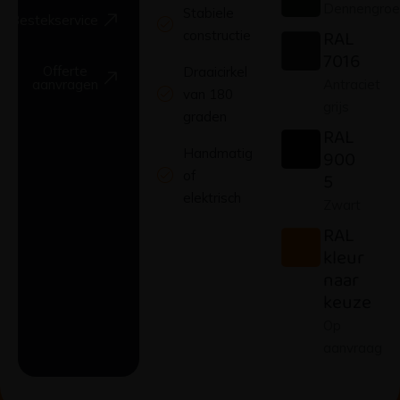
Dennengroe
Stabiele
Bestekservice
RAL
constructie
7016
Offerte
Draaicirkel
Antraciet
aanvragen
van 180
grijs
graden
RAL
Handmatig
900
of
5
elektrisch
Zwart
RAL
kleur
naar
keuze
Op
aanvraag