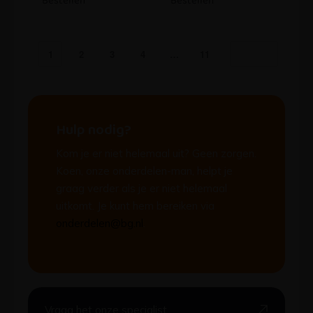
Bestellen
Bestellen
1
2
3
4
…
11
Hulp nodig?
Kom je er niet helemaal uit? Geen zorgen.
Koen, onze onderdelen-man, helpt je
graag verder als je er niet helemaal
uitkomt. Je kunt hem bereiken via
onderdelen@bg.nl
.
Vraag het onze specialist