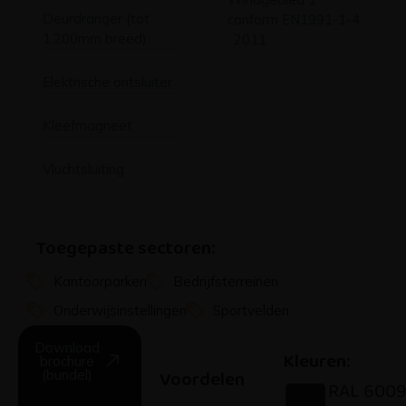
Deurdranger (tot
conform EN1991-1-4
1.200mm breed)
: 2011
Elektrische ontsluiter
Kleefmagneet
Vluchtsluiting
Toegepaste sectoren:
Kantoorparken
Bedrijfsterreinen
Onderwijsinstellingen
Sportvelden
Download
Kleuren:
brochure
Voordelen
(bundel)
RAL 600