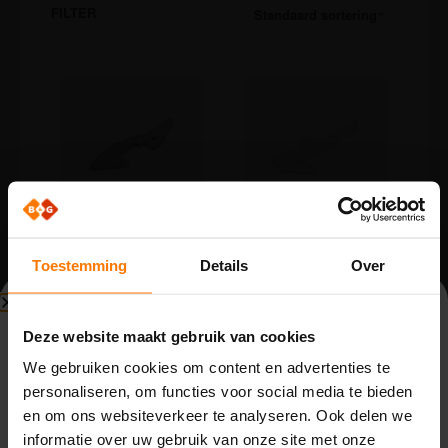
FILTER
Standaard sortering
Draaipoort onderdelen
Draaipoort onderdelen
Tuimelaar voor
Tuimelaar 60×45
Toestemming
Details
Over
poortvanger
verzinkt
verzinkt
Beperkte beschikbaarheid
Op voorraad
Deze website maakt gebruik van cookies
Op voorraad
Word klant om te
Bouwvak (3 t/m 14 augustus)
kunnen bestellen.
Word klant om te
We gebruiken cookies om content en advertenties te
kunnen bestellen.
personaliseren, om functies voor social media te bieden
Vanwege de bouwvak zijn wij beperkt bereikbaar
en om ons websiteverkeer te analyseren. Ook delen we
van maandag 3 t/m vrijdag 14 augustus.
Bestellen
informatie over uw gebruik van onze site met onze
Binnenkomende telefoontjes, e-mails en meldingen