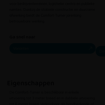
voor bedrijventerreinen, logistieke centra en publieke
ruimtes. Dankzij de stabiele constructie en duurzame
afwerking biedt de Comfort-Turner jarenlang
betrouwbare werking.
Ga snel naar
Varianten
Do
Eigenschappen
De Comfort-Turner is beschikbaar in enkele
uitvoering tot 3 meter breed en in dubbele uitvoering
tot 6 meter breed. Verkrijgbaar als handbediende of