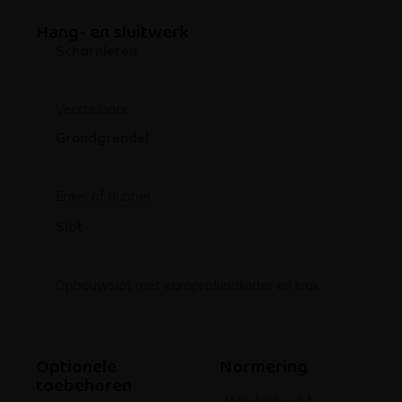
Hang- en sluitwerk
Scharnieren
Verstelbaar
Grondgrendel
Enkel of dubbel
Slot
Opbouwslot met europrofielcilinder en kruk​
Optionele
Normering
toebehoren
Windgebied 1