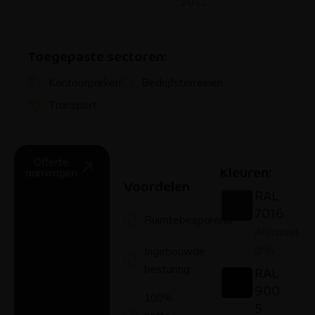
: 2011
Toegepaste sectoren:
Kantoorparken
Bedrijfsterreinen
Transport
Offerte
Kleuren:
aanvragen
Voordelen
RAL
7016
Ruimtebesparend
Antraciet
grijs
Ingebouwde
RAL
besturing
900
100%
5