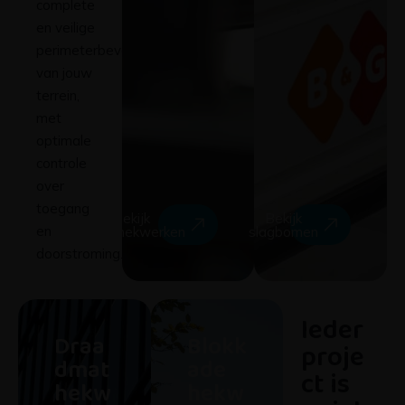
complete
en veilige
perimeterbeveiliging
van jouw
terrein,
met
optimale
controle
over
toegang
Bekijk
Bekijk
en
spijlenhekwerken
slagbomen
doorstroming.
Ieder
Draa
Blokk
proje
dmat
ade
ct is
hekw
hekw