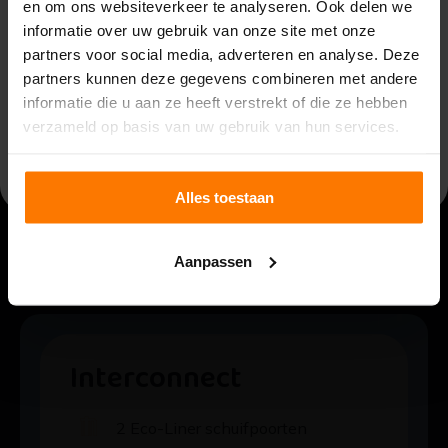
en om ons websiteverkeer te analyseren. Ook delen we
van maandag 3 t/m vrijdag 14 augustus.
Vraag
Bekijk
offerte
informatie over uw gebruik van onze site met onze
Bekijk
Binnenkomende telefoontjes, e-mails en meldingen
blokkade
aan
athekwerken
hekwerk
partners voor social media, adverteren en analyse. Deze
worden opgevolgd door de aanwezige collega’s.
Houd rekening met langere reactietijden.
partners kunnen deze gegevens combineren met andere
informatie die u aan ze heeft verstrekt of die ze hebben
Op
maandag 17 augustus
zijn we weer volledig
verzameld op basis van uw gebruik van hun services.
beschikbaar.
Alles toestaan
Projecten van B&G
Aanpassen
Interconnect
2 Eco-Liner schuifpoorten