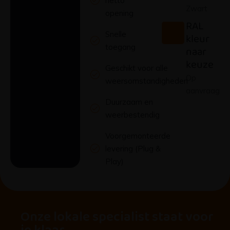
netto
Zwart
opening
RAL
Snelle
kleur
toegang
naar
keuze
Geschikt voor alle
Op
weersomstandigheden
aanvraag
Duurzaam en
weerbestendig
Voorgemonteerde
levering (Plug &
Play)
Onze lokale specialist staat voor