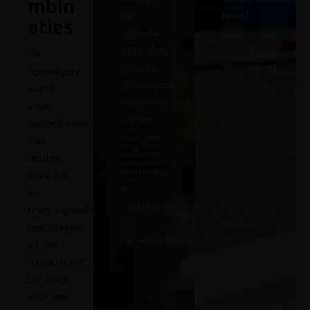
mbin
naast
en
aties
jouw
stijlvolle
Speedgate.
aanvulling
De
Slagbomen
op jouw
Speedgate
reguleren
Speedgate.
wordt
verkeer
Spijlenhekwerken
vaak
en
zorgen
gecombineerd
zorgen
voor een
met
voor
uniforme
andere
gecontroleerde
uitstraling
hekwerk-
toegang
en
en
tot
versterken
toegangsbeheer
parkeergarages
de
oplossingen
en
terreinbeveiliging.
uit ons
bedrijventerreinen
assortiment.
Dit zorgt
voor een