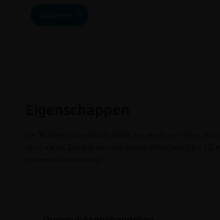
Varianten
Eigenschappen
De Trackless Speedgate biedt een snelle en veilige do
tot 4 meter. Dankzij een openingssnelheid van 0,8 – 1,2 
verkeersdoorstroming.
Oppervlaktebehandeling