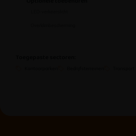
Optionele toebehoren
LED-verkeerslicht
Overklimbescherming
Toegepaste sectoren:
Kantoorparken
Bedrijfsterreinen
Transport