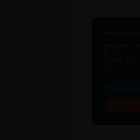
Meer inform
Maak gebruik va
bestekservice, 
brochure of vraa
aan.
Download bro
Offerte aanvr