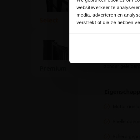
Select
worden 
websiteverkeer te analyseren
reactiet
media, adverteren en analys
Select
De Trackless Sel
verstrekt of die ze hebben v
met een de moto
Op
maa
eenvoudig onderh
model is ideaal 
openingssnelheid 
trackless ontwer
Premium
zonder geleiderai
Eigenschap
Motor aan b
Snelle openi
Scherp gepri