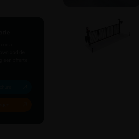
atie
n onze
download de
g een offerte
chure
agen