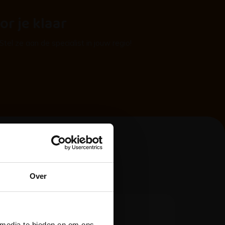
or je klaar
el ze aan de specialist in jouw regio!
Over
/m
ngen
 media te bieden en om ons