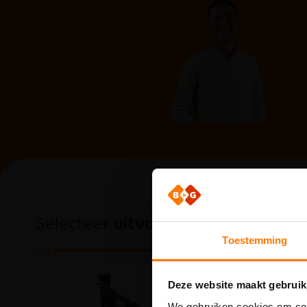
Selecteer
uitvoering
Beper
Toestemming
Bou
Deze website maakt gebruik
Vanweg
vrijdag
We gebruiken cookies om cont