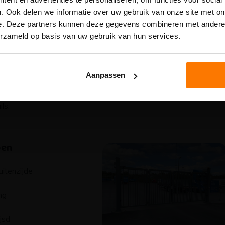
opgevolgd door de aanwezige collega’s. Houd rekening met 
. Ook delen we informatie over uw gebruik van onze site met on
ijden.
e. Deze partners kunnen deze gegevens combineren met andere i
ect is een snelle en veilige Speedgate
erzameld op basis van uw gebruik van hun services.
r aan de buitenzijde, wat zorgt voor
ndag 17 augustus
zijn we weer volledig beschikbaar.
oud en optimale toegankelijkheid. Dit
voor locaties waar een hoge
Aanpassen
en snelle service cruciaal zijn. Dankzij het
p biedt de poort maximale doorrijruimte
ls.
pen
uitenzijde
ng
jsd