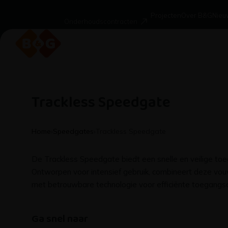
Projecten
Over B&G
Nieu
Onderhoudscontracten
Trackless Speedgate
Home
›
Speedgates
›
Trackless Speedgate
De Trackless Speedgate biedt een snelle en veilige toe
Ontworpen voor intensief gebruik, combineert deze vou
met betrouwbare technologie voor efficiënte toegangsc
Ga snel naar