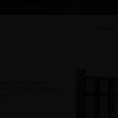
ws
Werken bij B&G
7
Contact
Storingsmelder
Producten
gangsoplossing zonder rails.
wpoort een robuuste constructie
ontrole.