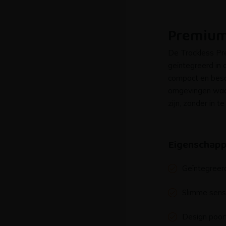
Premiu
De Trackless Pr
geïntegreerd in 
compact en besc
omgevingen waar
zijn, zonder in t
Eigenschap
Geïntegreer
Slimme sen
Design poor