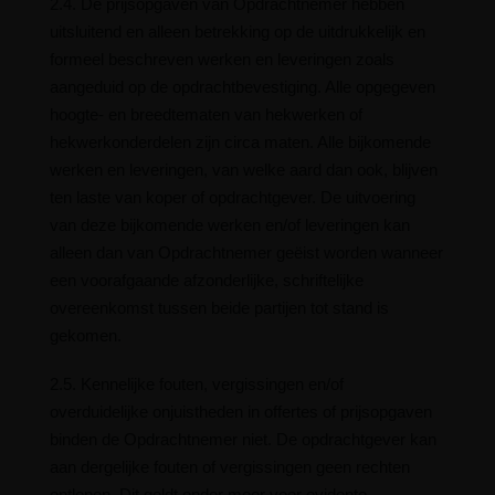
2.4. De prijsopgaven van Opdrachtnemer hebben
uitsluitend en alleen betrekking op de uitdrukkelijk en
formeel beschreven werken en leveringen zoals
aangeduid op de opdrachtbevestiging. Alle opgegeven
hoogte- en breedtematen van hekwerken of
hekwerkonderdelen zijn circa maten. Alle bijkomende
werken en leveringen, van welke aard dan ook, blijven
ten laste van koper of opdrachtgever. De uitvoering
van deze bijkomende werken en/of leveringen kan
alleen dan van Opdrachtnemer geëist worden wanneer
een voorafgaande afzonderlijke, schriftelijke
overeenkomst tussen beide partijen tot stand is
gekomen.
2.5. Kennelijke fouten, vergissingen en/of
overduidelijke onjuistheden in offertes of prijsopgaven
binden de Opdrachtnemer niet. De opdrachtgever kan
aan dergelijke fouten of vergissingen geen rechten
ontlenen. Dit geldt onder meer voor evidente