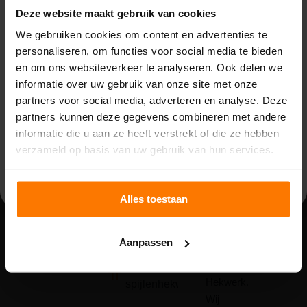
Beperkte beschikbaarheid
2 Eco-Liner
hekwerken,
Deze website maakt gebruik van cookies
Bouwvak (3 t/m 14 augustus)
schuifpoorten
poorten
We gebruiken cookies om content en advertenties te
en
personaliseren, om functies voor social media te bieden
3 Pro-Turner
Vanwege de bouwvak zijn wij beperkt bereikbaar van
beveiliging,
en om ons websiteverkeer te analyseren. Ook delen we
maandag 3 t/m vrijdag 14 augustus. Binnenkomende
draaipoorten
of
informatie over uw gebruik van onze site met onze
telefoontjes, e-mails en meldingen worden opgevolgd
behoefte
partners voor social media, adverteren en analyse. Deze
door de aanwezige collega’s. Houd rekening met langere
3 Solid-
aan een
partners kunnen deze gegevens combineren met andere
reactietijden.
Turner
beveiligingsadvies
informatie die u aan ze heeft verstrekt of die ze hebben
draaipoorten
Op
maandag 17 augustus
zijn we weer volledig
verzameld op basis van uw gebruik van hun services.
op maat?
beschikbaar.
6
Neem
slagbomen
gerust
Alles toestaan
contact
385 meter
op met de
draadmathekwerk
Aanpassen
specialisten
van B&G
436 meter
Hekwerk.
spijlenhekwerk
Wij