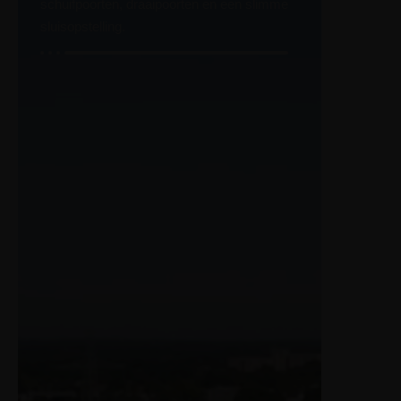
schuifpoorten, draaipoorten en een slimme
sluisopstelling.