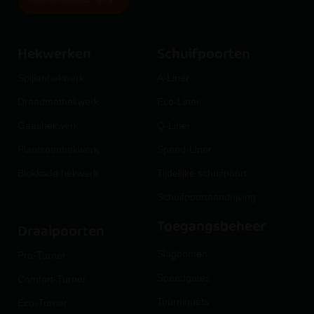
Hekwerken
Schuifpoorten
Spijlenhekwerk
A-Liner
Draadmathekwerk
Eco-Liner
Gaashekwerk
Q-Liner
Plantsoenhekwerk
Speed-Liner
Blokkade hekwerk
Tijdelijke schuifpoort
Schuifpoortaandrijving
Toegangsbeheer
Draaipoorten
Slagbomen
Pro-Turner
Speedgates
Comfort-Turner
Tourniquets
Eco-Turner