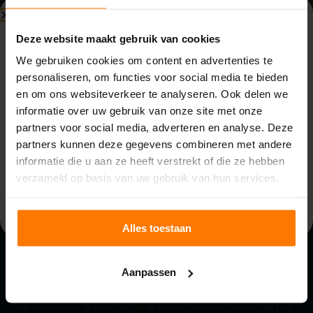
Vragen? Stel ze aan ons!
Beperkte beschikbaarheid
Deze website maakt gebruik van cookies
Bouwvak (3 t/m 14 augustus)
We gebruiken cookies om content en advertenties te
Onze aanbestedingsconsultant staat voor je klaar als je
personaliseren, om functies voor social media te bieden
vragen hebt.
Vanwege de bouwvak zijn wij beperkt bereikbaar van
en om ons websiteverkeer te analyseren. Ook delen we
maandag 3 t/m vrijdag 14 augustus. Binnenkomende
informatie over uw gebruik van onze site met onze
telefoontjes, e-mails en meldingen worden opgevolgd
Bestekservice
partners voor social media, adverteren en analyse. Deze
door de aanwezige collega’s. Houd rekening met langere
partners kunnen deze gegevens combineren met andere
reactietijden.
informatie die u aan ze heeft verstrekt of die ze hebben
Op
maandag 17 augustus
zijn we weer volledig
verzameld op basis van uw gebruik van hun services.
beschikbaar.
Alles toestaan
Hulp nodig?
Aanpassen
We staan voor je klaar om je te adviseren en te helpen bij het