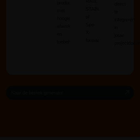
RAW,
product
direct
STABU2
met
te
of
hoogte,
integreren
Spe-
afwerking
in
X-
en
jouw
formaat.
toebehoren.
projectdocum
Naar de bestek generator