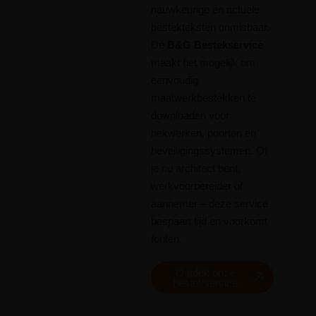
nauwkeurige en actuele
bestekteksten onmisbaar.
De
B&G Bestekservice
maakt het mogelijk om
eenvoudig
maatwerkbestekken te
downloaden voor
hekwerken, poorten en
beveiligingssystemen. Of
je nu architect bent,
werkvoorbereider of
aannemer – deze service
bespaart tijd en voorkomt
fouten.
Ontdek onze
bestekservice