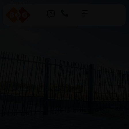
Project:
Rodenborch College