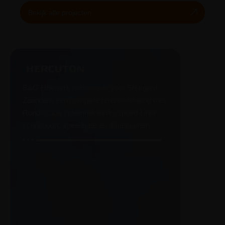
Bekijk alle projecten
B&G Hekwerk realiseerde voor Shurgard
Zaandam een complete terreinafsluiting met
Rondissade spijlenhekwerk, Speed-Liner
schuifpoort, speedgate en draaipoorten.