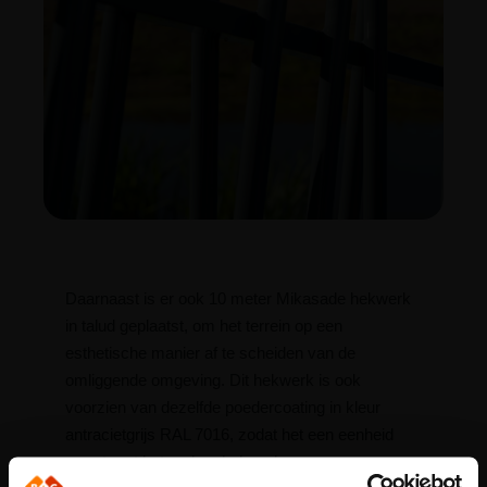
Daarnaast is er ook 10 meter Mikasade hekwerk
in talud geplaatst, om het terrein op een
esthetische manier af te scheiden van de
omliggende omgeving. Dit hekwerk is ook
voorzien van dezelfde poedercoating in kleur
antracietgrijs RAL 7016, zodat het een eenheid
vormt met het andere hekwerk.