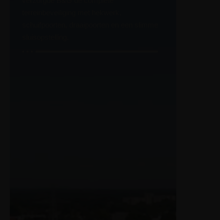
verzorgde B&G de complete
terreinbeveiliging met hekwerk,
schuifpoorten, draaipoorten en een slimme
sluisopstelling.