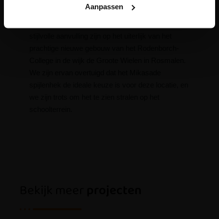
Aanpassen
Het nieuwe hekwerk van B&G maakt niet alleen
het schoolterrein veiliger, maar zal tevens een
stijlvolle aanvulling zijn op het uiterlijk van het
prachtige nieuwe gebouw van het Rodenborch-
College in de wijk de Groote Wielen in Rosmalen.
We zijn ervan overtuigd dat het Mikasade
spijlenhek de ideale keuze is voor deze locatie, en
we zijn trots om het te zien stralen op het
schoolterrein.
Bekijk meer
projecten