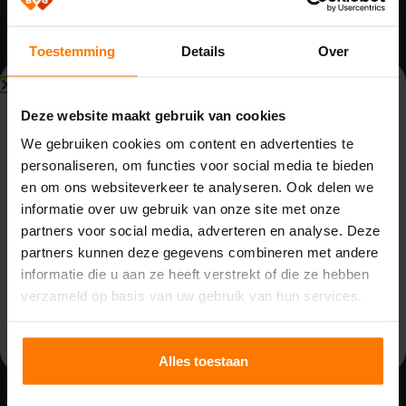
Voor de toegang tot het schoolterrein zijn er twee
Solid-Turner draaipoorten geïnstalleerd. De eerste
Toestemming
Details
Over
poort is 400×200 cm en is bedoeld voor
voertuigen, zoals bussen en auto’s. De tweede
Beperkte beschikbaarheid
poort is 250×200 cm en is bedoeld voor
Deze website maakt gebruik van cookies
Bouwvak (3 t/m 14 augustus)
voetgangers. Beide poorten zijn gemaakt van
We gebruiken cookies om content en advertenties te
hetzelfde hoogwaardige staal als het hekwerk, en
personaliseren, om functies voor social media te bieden
Vanwege de bouwvak zijn wij beperkt bereikbaar van
zijn voorzien van dezelfde poedercoating in kleur
en om ons websiteverkeer te analyseren. Ook delen we
maandag 3 t/m vrijdag 14 augustus. Binnenkomende
antracietgrijs RAL 7016.
informatie over uw gebruik van onze site met onze
telefoontjes, e-mails en meldingen worden opgevolgd
partners voor social media, adverteren en analyse. Deze
door de aanwezige collega’s. Houd rekening met langere
partners kunnen deze gegevens combineren met andere
reactietijden.
informatie die u aan ze heeft verstrekt of die ze hebben
Op
maandag 17 augustus
zijn we weer volledig
verzameld op basis van uw gebruik van hun services.
beschikbaar.
Alles toestaan