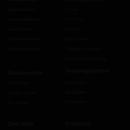
Spijlenhekwerk
A-Liner
Draadmathekwerk
Eco-Liner
Gaashekwerk
Q-Liner
Plantsoenhekwerk
Speed-Liner
Blokkade hekwerk
Tijdelijke schuifpoort
Schuifpoortaandrijving
Toegangsbeheer
Draaipoorten
Slagbomen
Pro-Turner
Speedgates
Comfort-Turner
Tourniquets
Eco-Turner
Over B&G
Projecten