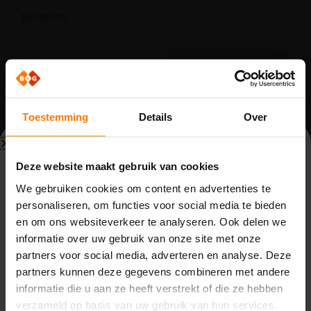
Bestellen
Toestemming
Details
Over
Beperkte beschikbaarheid
Deze website maakt gebruik van cookies
Bouwvak (3 t/m 14 augustus)
Draaipoort onderdelen
Draaipoort onderdelen
We gebruiken cookies om content en advertenties te
Service slotvanger Pro-
Set scharnier Pro-Turner:
personaliseren, om functies voor social media te bieden
Vanwege de bouwvak zijn wij beperkt bereikbaar van
Turner
uitvoering RAL9005
en om ons websiteverkeer te analyseren. Ook delen we
maandag 3 t/m vrijdag 14 augustus. Binnenkomende
Op voorraad
Op voorraad
informatie over uw gebruik van onze site met onze
telefoontjes, e-mails en meldingen worden opgevolgd
Word klant om te kunnen
Word klant om te kunnen
partners voor social media, adverteren en analyse. Deze
door de aanwezige collega’s. Houd rekening met langere
bestellen.
bestellen.
partners kunnen deze gegevens combineren met andere
reactietijden.
informatie die u aan ze heeft verstrekt of die ze hebben
Op
maandag 17 augustus
zijn we weer volledig
verzameld op basis van uw gebruik van hun services.