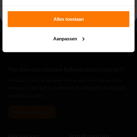
beschikbaar.
Bestellen
Bestellen
Alles toestaan
Aanpassen
Toe aan een nieuwe hekwerkleverancier?
We gaan graag het gesprek met je aan om te kijken of we
een match zijn. Dat is immers net zo belangrijk als de juiste
producten leveren.
Neem contact op
Hekwerken
Schuifpoorten