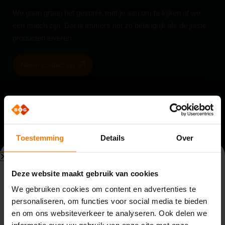
We gaan graag het gesprek met je aan om te kijken of we
een match zijn. Dat is immers net zo belangrijk als de juiste
producten leveren.
Neem contact op
Hekwerken
Schuifpoorten
Spijlenhekwerk
A-Liner
Toestemming
Details
Over
Draadmathekwerk
Eco-Liner
Gaashekwerk
Q-Liner
Beperkte beschikbaarheid
Deze website maakt gebruik van cookies
Plantsoenhekwerk
Speed-Liner
Bouwvak (3 t/m 14 augustus)
We gebruiken cookies om content en advertenties te
Blokkade hekwerk
Tijdelijke schuifpoort
personaliseren, om functies voor social media te bieden
Vanwege de bouwvak zijn wij beperkt bereikbaar van
Schuifpoortaandrijving
en om ons websiteverkeer te analyseren. Ook delen we
maandag 3 t/m vrijdag 14 augustus. Binnenkomende