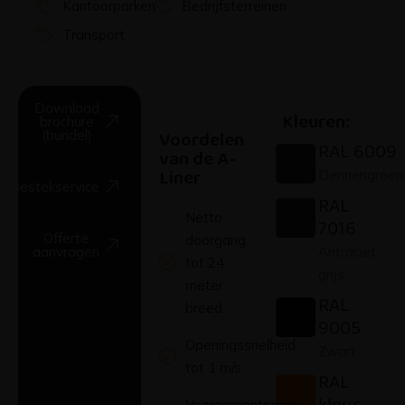
Transport
Download
Kleuren:
brochure
Voordelen
(bundel)
RAL 6009
van de A-
Liner
Dennengroen
Bestekservice
RAL
Netto
7016
Offerte
doorgang
Antraciet
aanvragen
tot 24
grijs
meter
RAL
breed
9005
Openingssnelheid
Zwart
tot 1 m/s
RAL
kleur
Voorgemonteerde