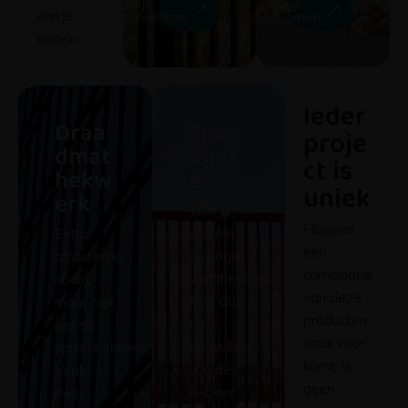
van je
spijlenhekwerken
slagbomen
terrein.
Ieder
Draa
Spee
proje
dmat
dgat
ct is
hekw
es
uniek
erk
Veel
Hoewel
verkeer
Extra
een
én hoge
afrastering
combinatie
veiligheidseisen?
nodig,
van deze
Kies dan
maar niet
producten
ter
per sé
vaak voor
aanvulling
spijlenhekwerk?
komt, is
van de
Vaak
geen
A-Liner
kiest
project
schuifpoort,