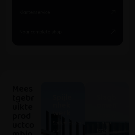
Klantenservice
Naar complete shop
Mees
tgebr
Spijle
Slagb
nhek
omen
uikte
werk
prod
Toegang
uctco
bieden
Spijlenhekwerk
mbin
tot je
past