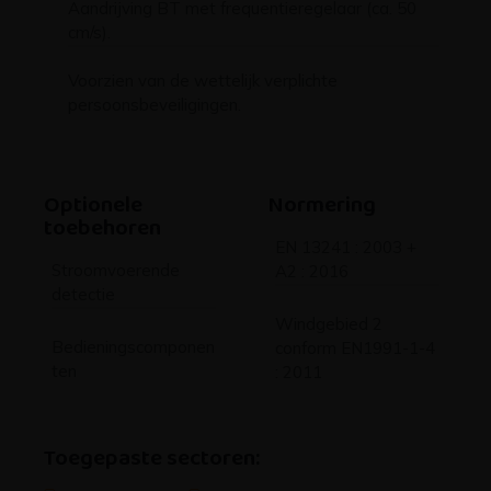
cm/s).
Voorzien van de wettelijk verplichte
persoonsbeveiligingen.
Optionele
Normering
toebehoren
EN 13241 : 2003 +
Stroomvoerende
A2 : 2016
detectie
Windgebied 2
Bedieningscomponen
conform EN1991-1-4
ten
: 2011
Toegepaste sectoren:
Kantoorparken
Bedrijfsterreinen