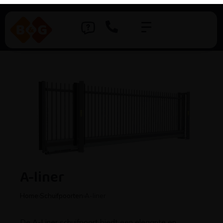
A-liner
Home
›
Schuifpoorten
›
A-liner
De A-Liner schuifpoort biedt een elegante en