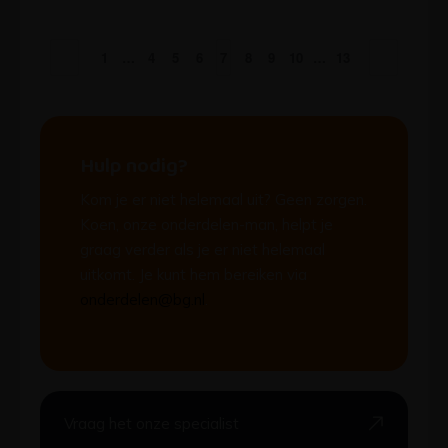
1
…
4
5
6
7
8
9
10
…
13
Hulp nodig?
Kom je er niet helemaal uit? Geen zorgen.
Koen, onze onderdelen-man, helpt je
graag verder als je er niet helemaal
uitkomt. Je kunt hem bereiken via
onderdelen@bg.nl
.
Vraag het onze specialist