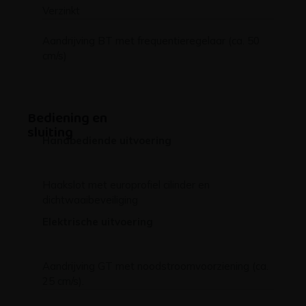
Verzinkt
Aandrijving BT met frequentieregelaar (ca. 50
cm/s)
Bediening en
sluiting
Handbediende uitvoering
Haakslot met europrofiel cilinder en
dichtwaaibeveiliging
Elektrische uitvoering
Aandrijving GT met noodstroomvoorziening (ca.
25 cm/s).
Aandrijving BT met frequentieregelaar (ca. 50