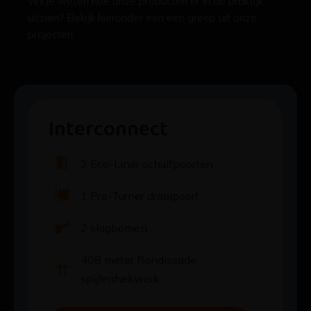
uitzien? Bekijk hieronder een een greep uit onze
projecten.
Interconnect
2 Eco-Liner schuifpoorten
1 Pro-Turner draaipoort
2 slagbomen
408 meter Rondissade
spijlenhekwerk