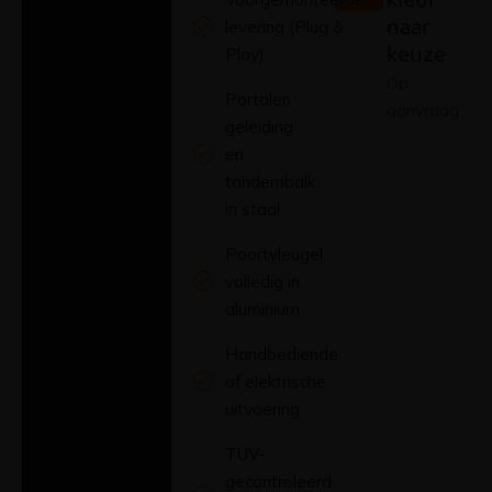
naar
levering (Plug &
keuze
Play)
Op
Portalen,
aanvraag
geleiding
en
tandembalk
in staal
Poortvleugel
volledig in
aluminium
Handbediende
of elektrische
uitvoering
TÜV-
gecontroleerd