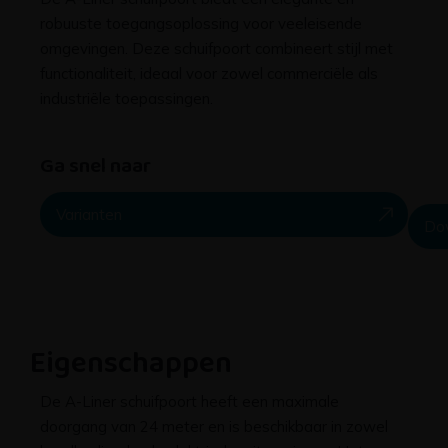
robuuste toegangsoplossing voor veeleisende
omgevingen. Deze schuifpoort combineert stijl met
functionaliteit, ideaal voor zowel commerciële als
industriële toepassingen.
Ga snel naar
Varianten
Do
Eigenschappen
De A-Liner schuifpoort heeft een maximale
doorgang van 24 meter en is beschikbaar in zowel
handbediende als elektrische uitvoeringen. Het