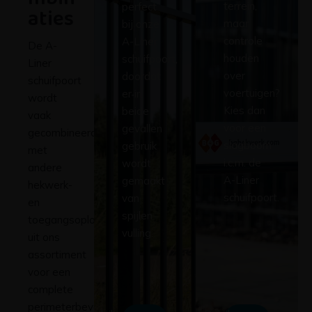
terrein,
perfect
aties
maar
bij onze
controle
A-Liner
De A-
houden
schuifpoort,
Liner
over
doordat
schuifpoort
voertuigen?
er in
wordt
Kies dan
beide
vaak
voor een
gevallen
gecombineerd
slagboom
gebruik
met
i.c.m. de
wordt
andere
A-Liner
gemaakt
hekwerk-
schuifpoort.
van
en
spijlen
toegangsoplossingen
vulling.
uit ons
assortiment
voor een
complete
perimeterbeveiliging
Bekijk
Bekijk