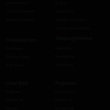
Gaashekwerk
Q-Liner
Plantsoenhekwerk
Speed-Liner
Blokkade hekwerk
Tijdelijke schuifpoort
Schuifpoortaandrijving
Toegangsbeheer
Draaipoorten
Slagbomen
Pro-Turner
Speedgates
Comfort-Turner
Tourniquets
Eco-Turner
Over B&G
Projecten
Projecten
Interconnect
Werken bij
Weener XL
Nieuws
Van der Valk