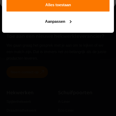
Alles toestaan
Aanpassen
Toe aan een nieuwe hekwerkleverancier?
We gaan graag het gesprek met je aan om te kijken of we
een match zijn. Dat is immers net zo belangrijk als de juiste
producten leveren.
Neem contact op
Hekwerken
Schuifpoorten
Spijlenhekwerk
A-Liner
Draadmathekwerk
Eco-Liner