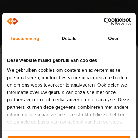
Toestemming
Details
Over
Beperkte beschikbaarheid
Schuifpoort onderdelen
Schuifpoort onderdelen
Deze website maakt gebruik van cookies
As t.b.v. geleidewiel NC
Drukrolhouder OC rechts
Bouwvak (3 t/m 14 augustus)
model
We gebruiken cookies om content en advertenties te
Op voorraad
personaliseren, om functies voor social media te bieden
Op voorraad
Word klant om te kunnen
Vanwege de bouwvak zijn wij beperkt bereikbaar van
bestellen.
Word klant om te kunnen
en om ons websiteverkeer te analyseren. Ook delen we
maandag 3 t/m vrijdag 14 augustus. Binnenkomende
bestellen.
informatie over uw gebruik van onze site met onze
telefoontjes, e-mails en meldingen worden opgevolgd
partners voor social media, adverteren en analyse. Deze
door de aanwezige collega’s. Houd rekening met langere
partners kunnen deze gegevens combineren met andere
reactietijden.
informatie die u aan ze heeft verstrekt of die ze hebben
Bestellen
Op
maandag 17 augustus
zijn we weer volledig
verzameld op basis van uw gebruik van hun services.
Bestellen
beschikbaar.