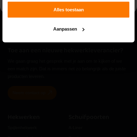
Alles toestaan
Aanpassen
Toe aan een nieuwe hekwerkleverancier?
We gaan graag het gesprek met je aan om te kijken of we
een match zijn. Dat is immers net zo belangrijk als de juiste
producten leveren.
Neem contact op
Hekwerken
Schuifpoorten
Spijlenhekwerk
A-Liner