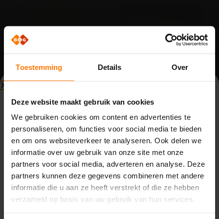
Toestemming
Details
Over
Beperkte beschikbaarheid
Schuifpoort onderdelen
Schuifpoort onderdelen
Deze website maakt gebruik van cookies
Bouwvak (3 t/m 14 augustus)
U-beugel M8 afmeting
Drukrolhouder OC rechts
We gebruiken cookies om content en advertenties te
100x81mm
model
personaliseren, om functies voor social media te bieden
Vanwege de bouwvak zijn wij beperkt bereikbaar van
Op voorraad
Op voorraad
en om ons websiteverkeer te analyseren. Ook delen we
maandag 3 t/m vrijdag 14 augustus. Binnenkomende
Word klant om te kunnen
Word klant om te kunnen
informatie over uw gebruik van onze site met onze
bestellen.
bestellen.
telefoontjes, e-mails en meldingen worden opgevolgd
partners voor social media, adverteren en analyse. Deze
door de aanwezige collega’s. Houd rekening met langere
partners kunnen deze gegevens combineren met andere
reactietijden.
informatie die u aan ze heeft verstrekt of die ze hebben
Op
maandag 17 augustus
zijn we weer volledig
verzameld op basis van uw gebruik van hun services.
beschikbaar.
Bestellen
Bestellen