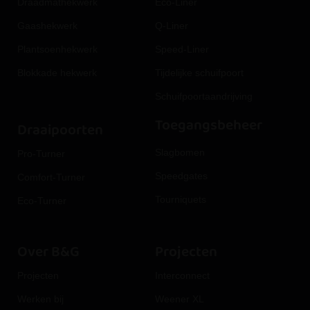
Draadmathekwerk
Eco-Liner
Gaashekwerk
Q-Liner
Plantsoenhekwerk
Speed-Liner
Blokkade hekwerk
Tijdelijke schuifpoort
Schuifpoortaandrijving
Toegangsbeheer
Draaipoorten
Slagbomen
Pro-Turner
Speedgates
Comfort-Turner
Tourniquets
Eco-Turner
Over B&G
Projecten
Projecten
Interconnect
Werken bij
Weener XL