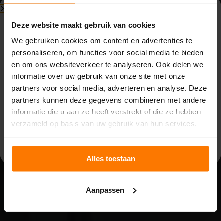
Beperkte beschikbaarheid
Deze website maakt gebruik van cookies
Bouwvak (3 t/m 14 augustus)
We gebruiken cookies om content en advertenties te
personaliseren, om functies voor social media te bieden
Vanwege de bouwvak zijn wij beperkt bereikbaar van
en om ons websiteverkeer te analyseren. Ook delen we
maandag 3 t/m vrijdag 14 augustus. Binnenkomende
informatie over uw gebruik van onze site met onze
telefoontjes, e-mails en meldingen worden opgevolgd
partners voor social media, adverteren en analyse. Deze
door de aanwezige collega’s. Houd rekening met langere
partners kunnen deze gegevens combineren met andere
reactietijden.
informatie die u aan ze heeft verstrekt of die ze hebben
Op
maandag 17 augustus
zijn we weer volledig
verzameld op basis van uw gebruik van hun services.
beschikbaar.
Alles toestaan
Aanpassen