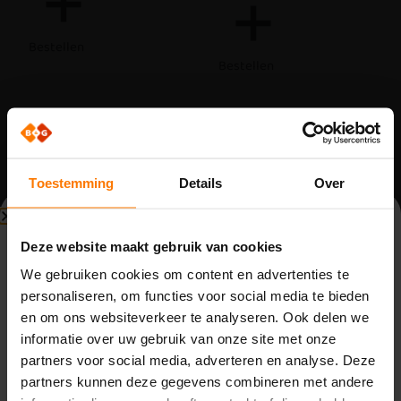
Bestellen
Bestellen
Toestemming
Details
Over
Beperkte beschikbaarheid
Deze website maakt gebruik van cookies
Bouwvak (3 t/m 14 augustus)
We gebruiken cookies om content en advertenties te
Draaipoort onderdelen
Draaipoort onderdelen
personaliseren, om functies voor social media te bieden
Set scharnier Comfort-
Set scharnier Pro-Turner:
Vanwege de bouwvak zijn wij beperkt bereikbaar van
en om ons websiteverkeer te analyseren. Ook delen we
Turner: uitvoering
uitvoering RAL9005
maandag 3 t/m vrijdag 14 augustus. Binnenkomende
informatie over uw gebruik van onze site met onze
verzinkt
telefoontjes, e-mails en meldingen worden opgevolgd
Op voorraad
partners voor social media, adverteren en analyse. Deze
door de aanwezige collega’s. Houd rekening met langere
Op voorraad
Word klant om te kunnen
bestellen.
partners kunnen deze gegevens combineren met andere
reactietijden.
Word klant om te kunnen