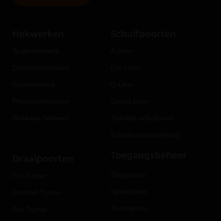
Hekwerken
Schuifpoorten
Spijlenhekwerk
A-Liner
Draadmathekwerk
Eco-Liner
Gaashekwerk
Q-Liner
Plantsoenhekwerk
Speed-Liner
Blokkade hekwerk
Tijdelijke schuifpoort
Schuifpoortaandrijving
Toegangsbeheer
Draaipoorten
Slagbomen
Pro-Turner
Speedgates
Comfort-Turner
Tourniquets
Eco-Turner