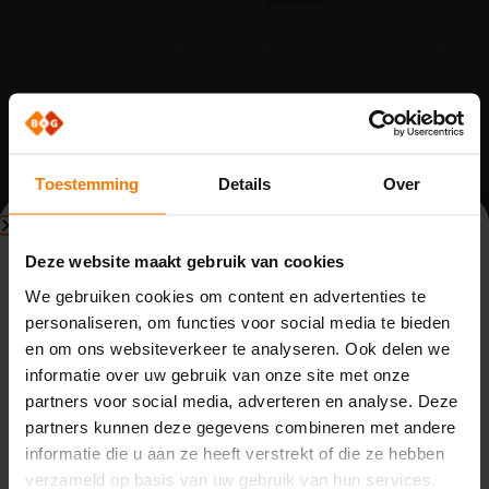
Toestemming
Details
Over
Beperkte beschikbaarheid
Deze website maakt gebruik van cookies
Spijlenhekwerk
Spijlenhekwerk
Bouwvak (3 t/m 14 augustus)
onderdelen
onderdelen
We gebruiken cookies om content en advertenties te
Set prop 60×40
Prop spijlenhekwerk
personaliseren, om functies voor social media te bieden
Vanwege de bouwvak zijn wij beperkt bereikbaar van
tussenpaal
50×25
en om ons websiteverkeer te analyseren. Ook delen we
maandag 3 t/m vrijdag 14 augustus. Binnenkomende
Op voorraad
Op voorraad
informatie over uw gebruik van onze site met onze
telefoontjes, e-mails en meldingen worden opgevolgd
Word klant om te kunnen
Word klant om te kunnen
partners voor social media, adverteren en analyse. Deze
door de aanwezige collega’s. Houd rekening met langere
bestellen.
bestellen.
partners kunnen deze gegevens combineren met andere
reactietijden.
informatie die u aan ze heeft verstrekt of die ze hebben
Op
maandag 17 augustus
zijn we weer volledig
verzameld op basis van uw gebruik van hun services.