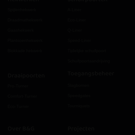
Spijlenhekwerk
A-Liner
Draadmathekwerk
Eco-Liner
Gaashekwerk
Q-Liner
Plantsoenhekwerk
Speed-Liner
Blokkade hekwerk
Tijdelijke schuifpoort
Schuifpoortaandrijving
Toegangsbeheer
Draaipoorten
Slagbomen
Pro-Turner
Speedgates
Comfort-Turner
Tourniquets
Eco-Turner
Over B&G
Projecten