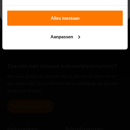
beschikbaar.
Bestellen
Bestellen
Alles toestaan
Aanpassen
Toe aan een nieuwe hekwerkleverancier?
We gaan graag het gesprek met je aan om te kijken of we
een match zijn. Dat is immers net zo belangrijk als de juiste
producten leveren.
Neem contact op
Hekwerken
Schuifpoorten