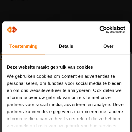
Toestemming
Details
Over
Beperkte beschikbaarheid
Deze website maakt gebruik van cookies
Bouwvak (3 t/m 14 augustus)
Draaipoort onderdelen
Draaipoort onderdelen
We gebruiken cookies om content en advertenties te
Set scharnier Pro-Turner:
Serviceset slot Pro-
personaliseren, om functies voor social media te bieden
uitvoering RAL9005
Turner
Vanwege de bouwvak zijn wij beperkt bereikbaar van
en om ons websiteverkeer te analyseren. Ook delen we
maandag 3 t/m vrijdag 14 augustus. Binnenkomende
Op voorraad
Op voorraad
informatie over uw gebruik van onze site met onze
telefoontjes, e-mails en meldingen worden opgevolgd
Word klant om te kunnen
Word klant om te kunnen
bestellen.
bestellen.
partners voor social media, adverteren en analyse. Deze
door de aanwezige collega’s. Houd rekening met langere
partners kunnen deze gegevens combineren met andere
reactietijden.
informatie die u aan ze heeft verstrekt of die ze hebben
Op
maandag 17 augustus
zijn we weer volledig
verzameld op basis van uw gebruik van hun services.
beschikbaar.