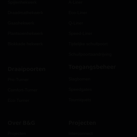
Spijlenhekwerk
A-Liner
Draadmathekwerk
Eco-Liner
Gaashekwerk
Q-Liner
Plantsoenhekwerk
Speed-Liner
Blokkade hekwerk
Tijdelijke schuifpoort
Schuifpoortaandrijving
Toegangsbeheer
Draaipoorten
Slagbomen
Pro-Turner
Speedgates
Comfort-Turner
Tourniquets
Eco-Turner
Over B&G
Projecten
Projecten
Interconnect