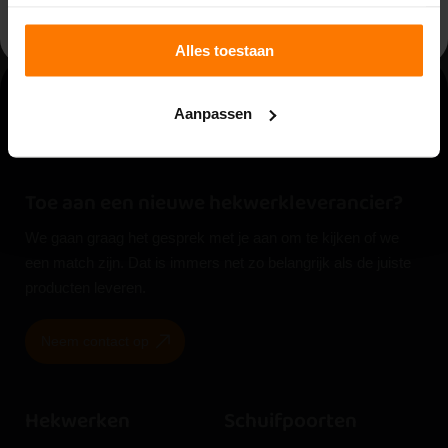
Bestellen
Bestellen
Alles toestaan
Aanpassen
Toe aan een nieuwe hekwerkleverancier?
We gaan graag het gesprek met je aan om te kijken of we
een match zijn. Dat is immers net zo belangrijk als de juiste
producten leveren.
Neem contact op
Hekwerken
Schuifpoorten