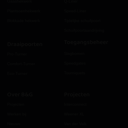
Gaashekwerk
Q-Liner
Plantsoenhekwerk
Speed-Liner
Blokkade hekwerk
Tijdelijke schuifpoort
Schuifpoortaandrijving
Toegangsbeheer
Draaipoorten
Slagbomen
Pro-Turner
Speedgates
Comfort-Turner
Tourniquets
Eco-Turner
Over B&G
Projecten
Projecten
Interconnect
Werken bij
Weener XL
Nieuws
Van der Valk