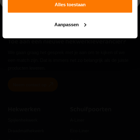
Alles toestaan
Aanpassen
Toe aan een nieuwe hekwerkleverancier?
We gaan graag het gesprek met je aan om te kijken of we
een match zijn. Dat is immers net zo belangrijk als de juiste
producten leveren.
Neem contact op
Hekwerken
Schuifpoorten
Spijlenhekwerk
A-Liner
Draadmathekwerk
Eco-Liner