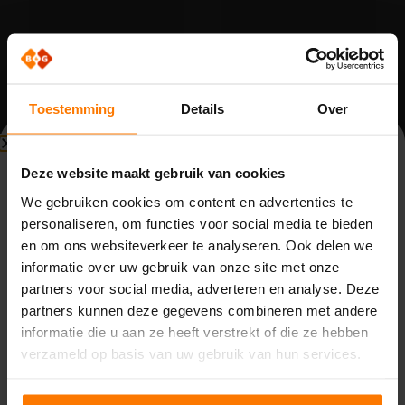
Toestemming
Details
Over
Beperkte beschikbaarheid
Deze website maakt gebruik van cookies
Divers kleinmateriaal
Divers kleinmateriaal
Bouwvak (3 t/m 14 augustus)
Afdekkap 60×60
Afdekkap 80×80
We gebruiken cookies om content en advertenties te
Op voorraad
Op voorraad
personaliseren, om functies voor social media te bieden
Vanwege de bouwvak zijn wij beperkt bereikbaar van
Word klant om te kunnen
Word klant om te kunnen
en om ons websiteverkeer te analyseren. Ook delen we
maandag 3 t/m vrijdag 14 augustus. Binnenkomende
bestellen.
bestellen.
informatie over uw gebruik van onze site met onze
telefoontjes, e-mails en meldingen worden opgevolgd
partners voor social media, adverteren en analyse. Deze
door de aanwezige collega’s. Houd rekening met langere
partners kunnen deze gegevens combineren met andere
reactietijden.
informatie die u aan ze heeft verstrekt of die ze hebben
Op
maandag 17 augustus
zijn we weer volledig
verzameld op basis van uw gebruik van hun services.
Bestellen
Bestellen
beschikbaar.