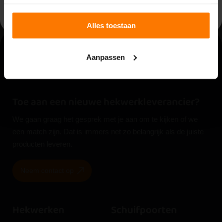
Bestellen
Bestellen
Alles toestaan
Aanpassen
Toe aan een nieuwe hekwerkleverancier?
We gaan graag het gesprek met je aan om te kijken of we
een match zijn. Dat is immers net zo belangrijk als de juiste
producten leveren.
Neem contact op
Hekwerken
Schuifpoorten