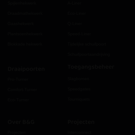
Spijlenhekwerk
A-Liner
Draadmathekwerk
Eco-Liner
Gaashekwerk
Q-Liner
Plantsoenhekwerk
Speed-Liner
Blokkade hekwerk
Tijdelijke schuifpoort
Schuifpoortaandrijving
Toegangsbeheer
Draaipoorten
Slagbomen
Pro-Turner
Speedgates
Comfort-Turner
Tourniquets
Eco-Turner
Over B&G
Projecten
Projecten
Interconnect