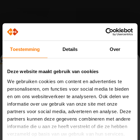
Toestemming
Details
Over
Beperkte beschikbaarheid
Spijlenhekwerk
Spijlenhekwerk
Deze website maakt gebruik van cookies
Bouwvak (3 t/m 14 augustus)
onderdelen
onderdelen
We gebruiken cookies om content en advertenties te
Set prop 60×40
Prop spijlenhekwerk
personaliseren, om functies voor social media te bieden
tussenpaal
60×40
Vanwege de bouwvak zijn wij beperkt bereikbaar van
en om ons websiteverkeer te analyseren. Ook delen we
maandag 3 t/m vrijdag 14 augustus. Binnenkomende
Op voorraad
Op voorraad
informatie over uw gebruik van onze site met onze
telefoontjes, e-mails en meldingen worden opgevolgd
Word klant om te kunnen
Word klant om te kunnen
bestellen.
bestellen.
partners voor social media, adverteren en analyse. Deze
door de aanwezige collega’s. Houd rekening met langere
partners kunnen deze gegevens combineren met andere
reactietijden.
informatie die u aan ze heeft verstrekt of die ze hebben
Op
maandag 17 augustus
zijn we weer volledig
verzameld op basis van uw gebruik van hun services.
beschikbaar.